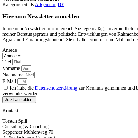
Kategorisiert als
Allgemein
,
DE
Hier zum Newsletter anmelden
.
In meinem Newsletter informiere ich Sie regelmäßig, unverbindlich 
meiner Beratungspraxis und politische Entwicklungen von Rahmenbedin
Agrar- und Ernährungsbranche! Sie erhalten von mir eine Mail auf d
Anrede
Titel
Vorname
Nachname
E-Mail
Ich habe die
Datenschutzerklärung
zur Kenntnis genommen und bi
verwendet werden.
Jetzt anmelden!
Kontakt
Torsten Spill
Consulting & Coaching
Seppenser Mühlenweg 70
21266 Jesteburg-Osterberg