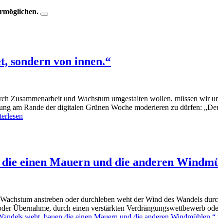
ermöglichen.
t, sondern von innen.“
urch Zusammenarbeit und Wachstum umgestalten wollen, müssen wir uns a
staltung am Rande der digitalen Grünen Woche moderieren zu dürfen: „
erlesen
 die einen Mauern und die anderen Windmü
Wachstum anstreben oder durchleben weht der Wind des Wandels durch 
oder Übernahme, durch einen verstärkten Verdrängungswettbewerb oder 
andels weht, bauen die einen Mauern und die anderen Windmühlen.“