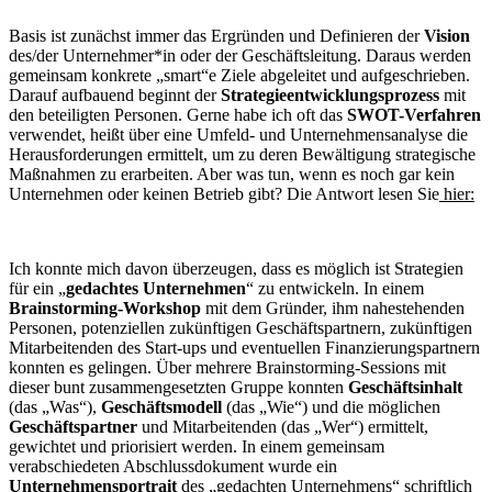
Basis ist zunächst immer das Ergründen und Definieren der
Vision
des/der Unternehmer*in oder der Geschäftsleitung. Daraus werden
gemeinsam konkrete „smart“e Ziele abgeleitet und aufgeschrieben.
Darauf aufbauend beginnt der
Strategieentwicklungsprozess
mit
den beteiligten Personen. Gerne habe ich oft das
SWOT-Verfahren
verwendet, heißt über eine Umfeld- und Unternehmensanalyse die
Herausforderungen ermittelt, um zu deren Bewältigung strategische
Maßnahmen zu erarbeiten. Aber was tun, wenn es noch gar kein
Unternehmen oder keinen Betrieb gibt? Die Antwort lesen Sie
hier:
Ich konnte mich davon überzeugen, dass es möglich ist Strategien
für ein „
gedachtes Unternehmen
“ zu entwickeln. In einem
Brainstorming-Workshop
mit dem Gründer, ihm nahestehenden
Personen, potenziellen zukünftigen Geschäftspartnern, zukünftigen
Mitarbeitenden des Start-ups und eventuellen Finanzierungspartnern
konnten es gelingen. Über mehrere Brainstorming-Sessions mit
dieser bunt zusammengesetzten Gruppe konnten
Geschäftsinhalt
(das „Was“),
Geschäftsmodell
(das „Wie“) und die möglichen
Geschäftspartner
und Mitarbeitenden (das „Wer“) ermittelt,
gewichtet und priorisiert werden. In einem gemeinsam
verabschiedeten Abschlussdokument wurde ein
Unternehmensportrait
des „gedachten Unternehmens“ schriftlich