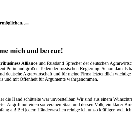
ermöglichen.
äme mich und bereue!
ibusiness Alliance
und Russland-Sprecher der deutschen Agrarwirtsc
ent Putin und großen Teilen der russischen Regierung. Schon damals 
che und deutsche Agrarwirtschaft und für meine Firma letztendlich wicht
ntnis und mit Offenheit für Argumente wahrgenommen.
cher die Hand schüttelte war unvorstellbar. Wir sind aus einem Wunsc
neter Angriff auf einen souveränen Staat und dessen Volk, ein klarer B
 Anfang an! Bei jedem Händewaschen reinige ich umso kräftiger, weil 