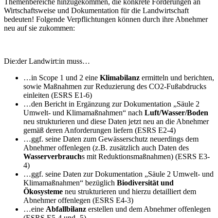
Themenbereiche hinzugekommen, die konkrete Forderungen an
Wirtschaftsweise und Dokumentation für die Landwirtschaft
bedeuten! Folgende Verpflichtungen können durch ihre Abnehmer
neu auf sie zukommen:
Die:der Landwirt:in muss…
…in Scope 1 und 2 eine
Klimabilanz
ermitteln und berichten,
sowie Maßnahmen zur Reduzierung des CO2-Fußabdrucks
einleiten (ESRS E1-6)
…den Bericht in Ergänzung zur Dokumentation „Säule 2
Umwelt- und Klimamaßnahmen“ nach
Luft/Wasser/Boden
neu strukturieren und diese Daten jetzt neu an die Abnehmer
gemäß deren Anforderungen liefern (ESRS E2-4)
…ggf. seine Daten zum Gewässerschutz neuerdings dem
Abnehmer offenlegen (z.B. zusätzlich auch Daten des
Wasserverbrauch
s mit Reduktionsmaßnahmen) (ESRS E3-
4)
…ggf. seine Daten zur Dokumentation „Säule 2 Umwelt- und
Klimamaßnahmen“ bezüglich
Biodiversität und
Ökosysteme
neu strukturieren und hierzu detailliert dem
Abnehmer offenlegen (ESRS E4-3)
…eine
Abfallbilanz
erstellen und dem Abnehmer offenlegen
(ESRS E5-4 und -5)